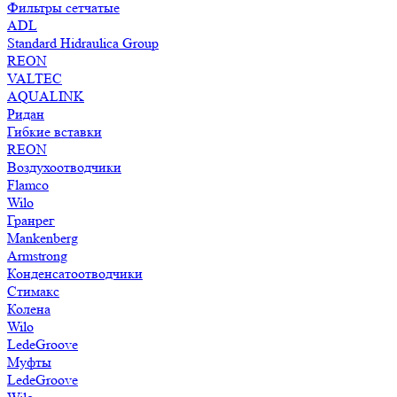
Фильтры сетчатые
ADL
Standard Hidraulica Group
REON
VALTEC
AQUALINK
Ридан
Гибкие вставки
REON
Воздухоотводчики
Flamco
Wilo
Гранрег
Mankenberg
Armstrong
Конденсатоотводчики
Стимакс
Колена
Wilo
LedeGroove
Муфты
LedeGroove