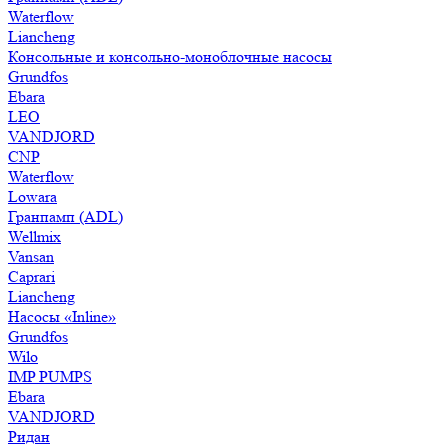
Waterflow
Liancheng
Консольные и консольно-моноблочные насосы
Grundfos
Ebara
LEO
VANDJORD
CNP
Waterflow
Lowara
Гранпамп (ADL)
Wellmix
Vansan
Caprari
Liancheng
Насосы «Inline»
Grundfos
Wilo
IMP PUMPS
Ebara
VANDJORD
Ридан