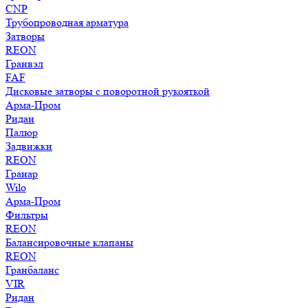
CNP
Трубопроводная арматура
Затворы
REON
Гранвэл
FAF
Дисковые затворы с поворотной рукояткой
Арма-Пром
Ридан
Палюр
Задвижки
REON
Гранар
Wilo
Арма-Пром
Фильтры
REON
Балансировочные клапаны
REON
Гранбаланс
VIR
Ридан