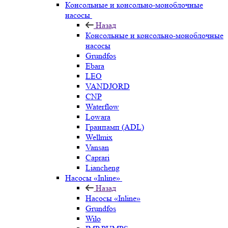
Консольные и консольно-моноблочные
насосы
Назад
Консольные и консольно-моноблочные
насосы
Grundfos
Ebara
LEO
VANDJORD
CNP
Waterflow
Lowara
Гранпамп (ADL)
Wellmix
Vansan
Caprari
Liancheng
Насосы «Inline»
Назад
Насосы «Inline»
Grundfos
Wilo