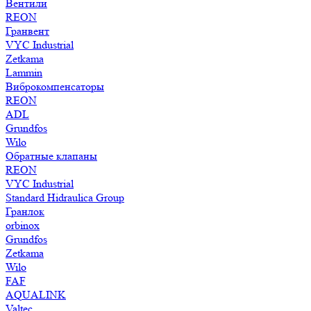
Вентили
REON
Гранвент
VYC Industrial
Zetkama
Lammin
Виброкомпенсаторы
REON
ADL
Grundfos
Wilo
Обратные клапаны
REON
VYC Industrial
Standard Hidraulica Group
Гранлок
orbinox
Grundfos
Zetkama
Wilo
FAF
AQUALINK
Valtec