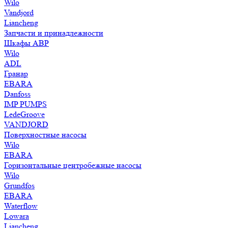
Wilo
Vandjord
Liancheng
Запчасти и принадлежности
Шкафы АВР
Wilo
ADL
Гранар
EBARA
Danfoss
IMP PUMPS
LedeGroove
VANDJORD
Поверхностные насосы
Wilo
EBARA
Горизонтальные центробежные насосы
Wilo
Grundfos
EBARA
Waterflow
Lowara
Liancheng