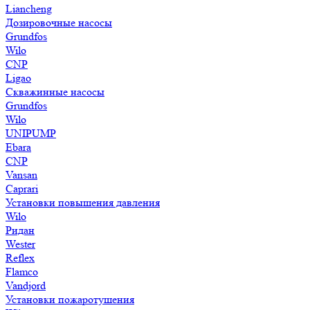
Liancheng
Дозировочные насосы
Grundfos
Wilo
CNP
Ligao
Скважинные насосы
Grundfos
Wilo
UNIPUMP
Ebara
CNP
Vansan
Caprari
Установки повышения давления
Wilo
Ридан
Wester
Reflex
Flamco
Vandjord
Установки пожаротушения