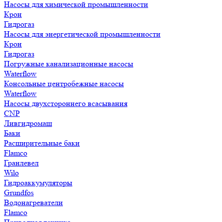
Насосы для химической промышленности
Крон
Гидрогаз
Насосы для энергетической промышленности
Крон
Гидрогаз
Погружные канализационные насосы
Waterflow
Консольные центробежные насосы
Waterflow
Насосы двухстороннего всасывания
CNP
Ливгидромаш
Баки
Расширительные баки
Flamco
Гранлевел
Wilo
Гидроаккумуляторы
Grundfos
Водонагреватели
Flamco