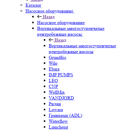
Каталог
Насосное оборудование
Назад
Насосное оборудование
Вертикальные многоступенчатые
центробежные насосы
Назад
Вертикальные многоступенчатые
центробежные насосы
Grundfos
Wilo
Ebara
IMP PUMPS
LEO
CNP
WellMix
VANDJORD
Ридан
Lowara
Гранпамп (ADL)
Waterflow
Liancheng