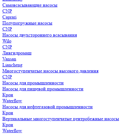
Самовсасывающие насосы
CNP
Caprari
Полупогружные насосы
CNP
Насосы двухстороннего всасывания
Wilo
CNP
Ливгидромаш
Vansan
Liancheng
Многоступенчатые насосы высокого давления
CNP
Насосы для промышленности
Насосы для пищевой промышленности
Крон
Waterflow
Насосы для нефтегазовой промышленности
Крон
Вертикальные многоступенчатые центробежные насосы
Крон
Waterflow