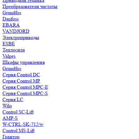
Приводная техника
Преобразователи частоты
Grundfos
Danfoss
EBARA
VANDJORD
Электроприводы
ESBE
Теплосила
Valpes
Шкафы управления
Grundfos
Серия Control DC
Серия Control MP
Серия Control MPC-E
Серия Control MPC-S
Серия LC
Wilo
Control SC-Lift
AMP-S
W-CTRL-SK-712/w
Control MS-Lift
Грантор