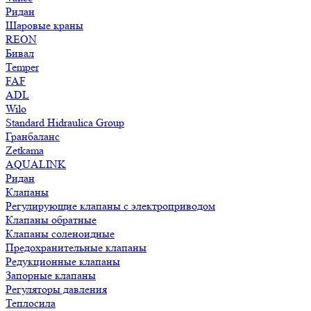
Ридан
Шаровые краны
REON
Бивал
Temper
FAF
ADL
Wilo
Standard Hidraulica Group
Гранбаланс
Zetkama
AQUALINK
Ридан
Клапаны
Регулирующие клапаны с электроприводом
Клапаны обратные
Клапаны соленоидные
Предохранительные клапаны
Редукционные клапаны
Запорные клапаны
Регуляторы давления
Теплосила