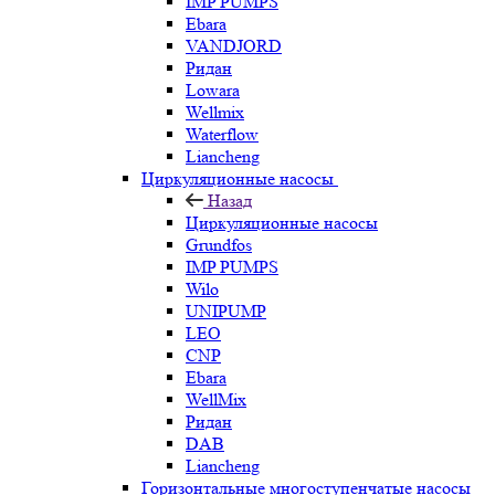
IMP PUMPS
Ebara
VANDJORD
Ридан
Lowara
Wellmix
Waterflow
Liancheng
Циркуляционные насосы
Назад
Циркуляционные насосы
Grundfos
IMP PUMPS
Wilo
UNIPUMP
LEO
CNP
Ebara
WellMix
Ридан
DAB
Liancheng
Горизонтальные многоступенчатые насосы