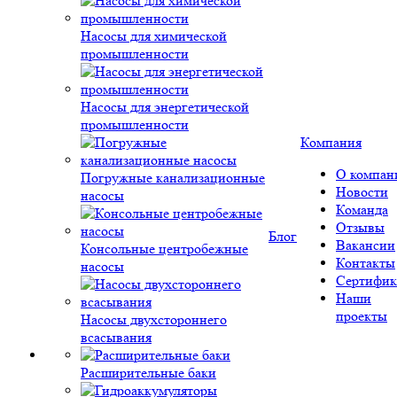
Насосы для химической
промышленности
Насосы для энергетической
промышленности
Компания
О компан
Погружные канализационные
Новости
насосы
Команда
Отзывы
Блог
Вакансии
Консольные центробежные
Контакты
насосы
Сертифик
Наши
проекты
Насосы двухстороннего
всасывания
Расширительные баки