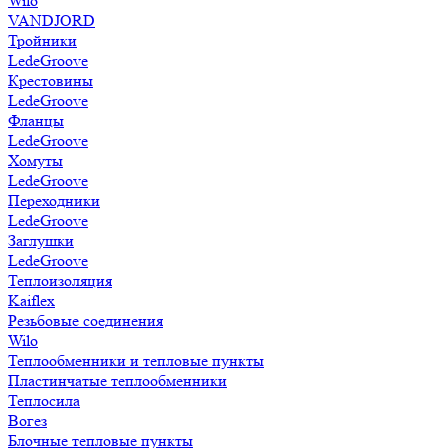
Wilo
VANDJORD
Тройники
LedeGroove
Крестовины
LedeGroove
Фланцы
LedeGroove
Хомуты
LedeGroove
Переходники
LedeGroove
Заглушки
LedeGroove
Теплоизоляция
Kaiflex
Резьбовые соединения
Wilo
Теплообменники и тепловые пункты
Пластинчатые теплообменники
Теплосила
Вогез
Блочные тепловые пункты