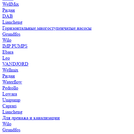
WellMix
Ридан
DAB
Liancheng
Горизонтальные многоступенчатые насосы
Grundfos
Wilo
IMP PUMPS
Ebara
Leo
VANDJORD
Wellmix
Ридан
Waterflow
Pedrollo
Lowara
Unipump
Caprari
Liancheng
Для дренажа и канализации
Wilo
Grundfos