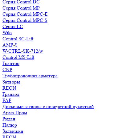
Серия Control DC
Серия Control MP
Серия Control MPC-E
Серия Control MPC-S
Серия LC
Wilo
Control SC-Lift
AMP-S
W-CTRL-SK-712/w
Control MS-Lift
Грантор
CNP
Трубопроводная арматура
Затворы
REON
Гранвэл
FAF
Дисковые затворы с поворотной рукояткой
Арма-Пром
Ридан
Палюр
Задвижки
REON