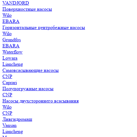
VANDJORD
Поверхностные насосы
Wilo
EBARA
Горизонтальные центробежные насосы
Wilo
Grundfos
EBARA
Waterflow
Lowara
Liancheng
Самовсасывающие насосы
CNP
Caprari
Полупогружные насосы
CNP
Насосы двухстороннего всасывания
Wilo
CNP
Ливгидромаш
Vansan
Liancheng