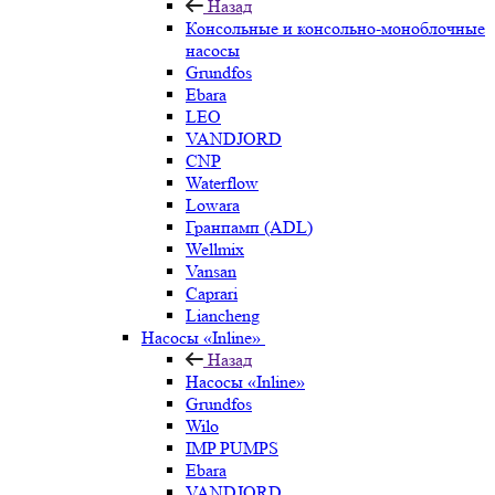
Назад
Консольные и консольно-моноблочные
насосы
Grundfos
Ebara
LEO
VANDJORD
CNP
Waterflow
Lowara
Гранпамп (ADL)
Wellmix
Vansan
Caprari
Liancheng
Насосы «Inline»
Назад
Насосы «Inline»
Grundfos
Wilo
IMP PUMPS
Ebara
VANDJORD