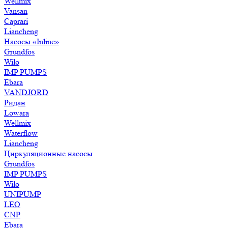
Wellmix
Vansan
Caprari
Liancheng
Насосы «Inline»
Grundfos
Wilo
IMP PUMPS
Ebara
VANDJORD
Ридан
Lowara
Wellmix
Waterflow
Liancheng
Циркуляционные насосы
Grundfos
IMP PUMPS
Wilo
UNIPUMP
LEO
CNP
Ebara