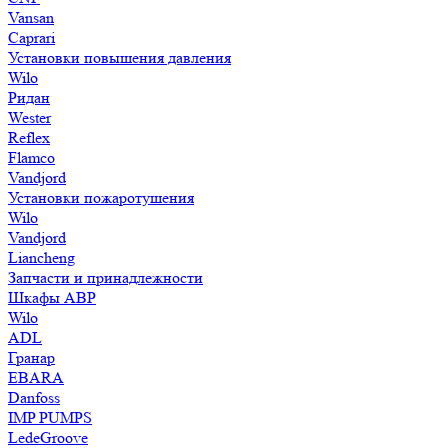
Vansan
Caprari
Установки повышения давления
Wilo
Ридан
Wester
Reflex
Flamco
Vandjord
Установки пожаротушения
Wilo
Vandjord
Liancheng
Запчасти и принадлежности
Шкафы АВР
Wilo
ADL
Гранар
EBARA
Danfoss
IMP PUMPS
LedeGroove