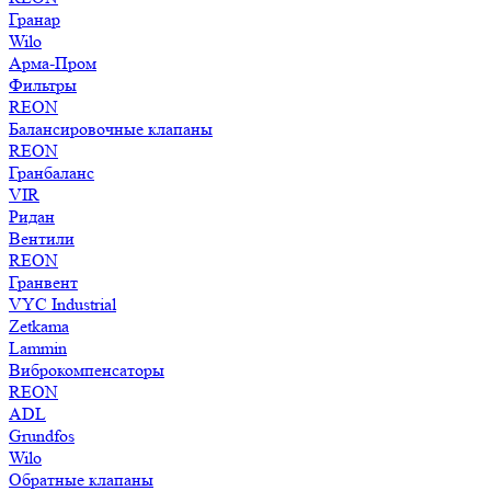
Гранар
Wilo
Арма-Пром
Фильтры
REON
Балансировочные клапаны
REON
Гранбаланс
VIR
Ридан
Вентили
REON
Гранвент
VYC Industrial
Zetkama
Lammin
Виброкомпенсаторы
REON
ADL
Grundfos
Wilo
Обратные клапаны