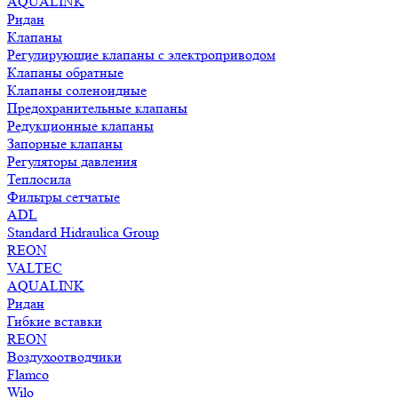
AQUALINK
Ридан
Клапаны
Регулирующие клапаны с электроприводом
Клапаны обратные
Клапаны соленоидные
Предохранительные клапаны
Редукционные клапаны
Запорные клапаны
Регуляторы давления
Теплосила
Фильтры сетчатые
ADL
Standard Hidraulica Group
REON
VALTEC
AQUALINK
Ридан
Гибкие вставки
REON
Воздухоотводчики
Flamco
Wilo