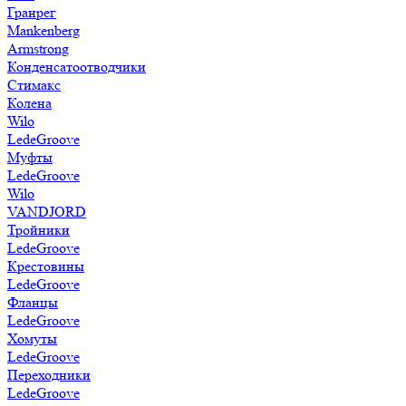
Гранрег
Mankenberg
Armstrong
Конденсатоотводчики
Стимакс
Колена
Wilo
LedeGroove
Муфты
LedeGroove
Wilo
VANDJORD
Тройники
LedeGroove
Крестовины
LedeGroove
Фланцы
LedeGroove
Хомуты
LedeGroove
Переходники
LedeGroove