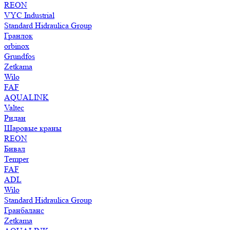
REON
VYC Industrial
Standard Hidraulica Group
Гранлок
orbinox
Grundfos
Zetkama
Wilo
FAF
AQUALINK
Valtec
Ридан
Шаровые краны
REON
Бивал
Temper
FAF
ADL
Wilo
Standard Hidraulica Group
Гранбаланс
Zetkama