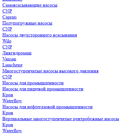
Самовсасывающие насосы
CNP
Caprari
Полупогружные насосы
CNP
Насосы двухстороннего всасывания
Wilo
CNP
Ливгидромаш
Vansan
Liancheng
Многоступенчатые насосы высокого давления
CNP
Насосы для промышленности
Насосы для пищевой промышленности
Крон
Waterflow
Насосы для нефтегазовой промышленности
Крон
Вертикальные многоступенчатые центробежные насосы
Крон
Waterflow