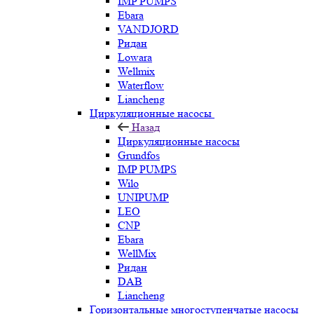
IMP PUMPS
Ebara
VANDJORD
Ридан
Lowara
Wellmix
Waterflow
Liancheng
Циркуляционные насосы
Назад
Циркуляционные насосы
Grundfos
IMP PUMPS
Wilo
UNIPUMP
LEO
CNP
Ebara
WellMix
Ридан
DAB
Liancheng
Горизонтальные многоступенчатые насосы