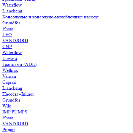
Waterflow
Liancheng
Консольные и консольно-моноблочные насосы
Grundfos
Ebara
LEO
VANDJORD
CNP
Waterflow
Lowara
Гранпамп (ADL)
Wellmix
Vansan
Caprari
Liancheng
Насосы «Inline»
Grundfos
Wilo
IMP PUMPS
Ebara
VANDJORD
Ридан