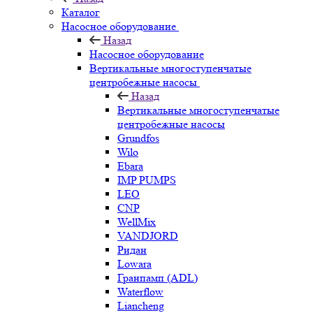
Каталог
Насосное оборудование
Назад
Насосное оборудование
Вертикальные многоступенчатые
центробежные насосы
Назад
Вертикальные многоступенчатые
центробежные насосы
Grundfos
Wilo
Ebara
IMP PUMPS
LEO
CNP
WellMix
VANDJORD
Ридан
Lowara
Гранпамп (ADL)
Waterflow
Liancheng