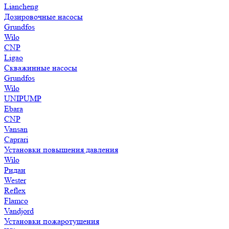
Liancheng
Дозировочные насосы
Grundfos
Wilo
CNP
Ligao
Скважинные насосы
Grundfos
Wilo
UNIPUMP
Ebara
CNP
Vansan
Caprari
Установки повышения давления
Wilo
Ридан
Wester
Reflex
Flamco
Vandjord
Установки пожаротушения