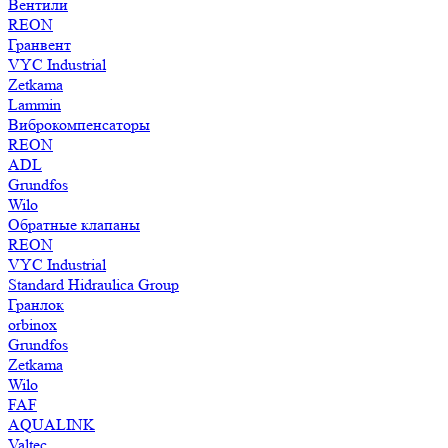
Вентили
REON
Гранвент
VYC Industrial
Zetkama
Lammin
Виброкомпенсаторы
REON
ADL
Grundfos
Wilo
Обратные клапаны
REON
VYC Industrial
Standard Hidraulica Group
Гранлок
orbinox
Grundfos
Zetkama
Wilo
FAF
AQUALINK
Valtec