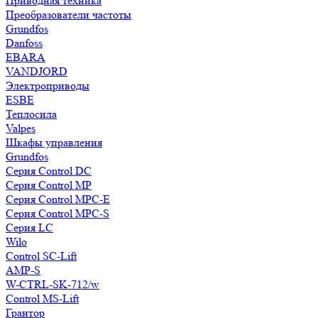
Приводная техника
Преобразователи частоты
Grundfos
Danfoss
EBARA
VANDJORD
Электроприводы
ESBE
Теплосила
Valpes
Шкафы управления
Grundfos
Серия Control DC
Серия Control MP
Серия Control MPC-E
Серия Control MPC-S
Серия LC
Wilo
Control SC-Lift
AMP-S
W-CTRL-SK-712/w
Control MS-Lift
Грантор