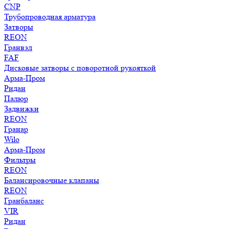
CNP
Трубопроводная арматура
Затворы
REON
Гранвэл
FAF
Дисковые затворы с поворотной рукояткой
Арма-Пром
Ридан
Палюр
Задвижки
REON
Гранар
Wilo
Арма-Пром
Фильтры
REON
Балансировочные клапаны
REON
Гранбаланс
VIR
Ридан