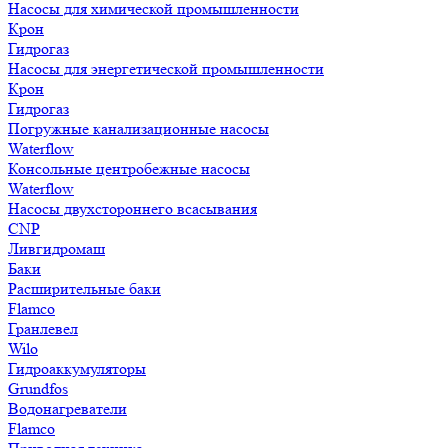
Насосы для химической промышленности
Крон
Гидрогаз
Насосы для энергетической промышленности
Крон
Гидрогаз
Погружные канализационные насосы
Waterflow
Консольные центробежные насосы
Waterflow
Насосы двухстороннего всасывания
CNP
Ливгидромаш
Баки
Расширительные баки
Flamco
Гранлевел
Wilo
Гидроаккумуляторы
Grundfos
Водонагреватели
Flamco