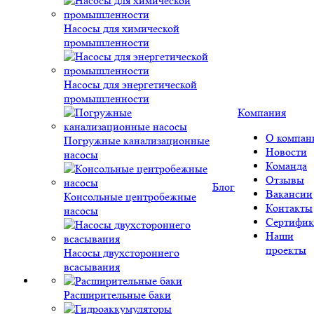
Насосы для химической
промышленности
Насосы для энергетической
промышленности
Компания
О компан
Погружные канализационные
Новости
насосы
Команда
Отзывы
Блог
Вакансии
Консольные центробежные
Контакты
насосы
Сертифик
Наши
проекты
Насосы двухстороннего
всасывания
Расширительные баки