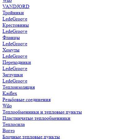
Wilo
VANDJORD
Тройники
LedeGroove
Крестовины
LedeGroove
Фланцы
LedeGroove
Хомуты
LedeGroove
Переходники
LedeGroove
Заглушки
LedeGroove
Теплоизоляция
Kaiflex
Резьбовые соединения
Wilo
Теплообменники и тепловые пункты
Пластинчатые теплообменники
Теплосила
Вогез
Блочные тепловые пункты