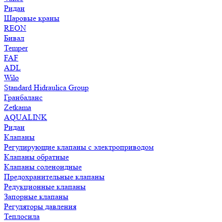
Ридан
Шаровые краны
REON
Бивал
Temper
FAF
ADL
Wilo
Standard Hidraulica Group
Гранбаланс
Zetkama
AQUALINK
Ридан
Клапаны
Регулирующие клапаны с электроприводом
Клапаны обратные
Клапаны соленоидные
Предохранительные клапаны
Редукционные клапаны
Запорные клапаны
Регуляторы давления
Теплосила