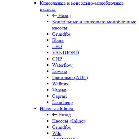
Консольные и консольно-моноблочные
насосы
Назад
Консольные и консольно-моноблочные
насосы
Grundfos
Ebara
LEO
VANDJORD
CNP
Waterflow
Lowara
Гранпамп (ADL)
Wellmix
Vansan
Caprari
Liancheng
Насосы «Inline»
Назад
Насосы «Inline»
Grundfos
Wilo