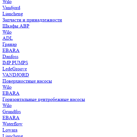
Wilo
Vandjord
Liancheng
Запчасти и принадлежности
Шкафы АВР
Wilo
ADL
Гранар
EBARA
Danfoss
IMP PUMPS
LedeGroove
VANDJORD
Поверхностные насосы
Wilo
EBARA
Горизонтальные центробежные насосы
Wilo
Grundfos
EBARA
Waterflow
Lowara
Liancheng