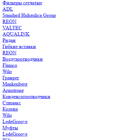
Фильтры сетчатые
ADL
Standard Hidraulica Group
REON
VALTEC
AQUALINK
Ридан
Гибкие вставки
REON
Воздухоотводчики
Flamco
Wilo
Гранрег
Mankenberg
Armstrong
Конденсатоотводчики
Стимакс
Колена
Wilo
LedeGroove
Муфты
LedeGroove