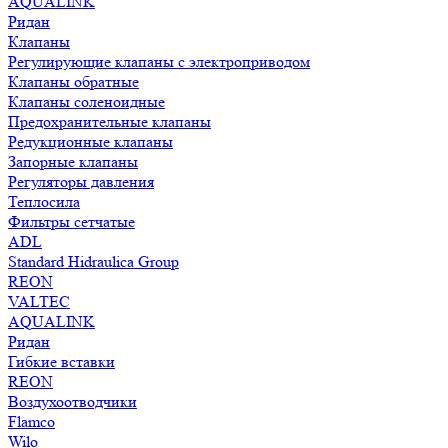
AQUALINK
Ридан
Клапаны
Регулирующие клапаны с электроприводом
Клапаны обратные
Клапаны соленоидные
Предохранительные клапаны
Редукционные клапаны
Запорные клапаны
Регуляторы давления
Теплосила
Фильтры сетчатые
ADL
Standard Hidraulica Group
REON
VALTEC
AQUALINK
Ридан
Гибкие вставки
REON
Воздухоотводчики
Flamco
Wilo