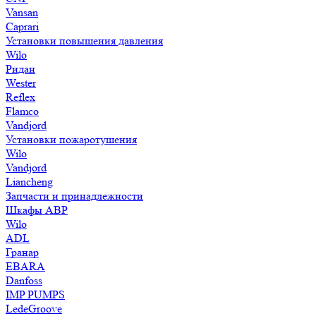
Vansan
Caprari
Установки повышения давления
Wilo
Ридан
Wester
Reflex
Flamco
Vandjord
Установки пожаротушения
Wilo
Vandjord
Liancheng
Запчасти и принадлежности
Шкафы АВР
Wilo
ADL
Гранар
EBARA
Danfoss
IMP PUMPS
LedeGroove