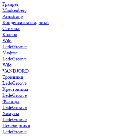
Гранрег
Mankenberg
Armstrong
Конденсатоотводчики
Стимакс
Колена
Wilo
LedeGroove
Муфты
LedeGroove
Wilo
VANDJORD
Тройники
LedeGroove
Крестовины
LedeGroove
Фланцы
LedeGroove
Хомуты
LedeGroove
Переходники
LedeGroove