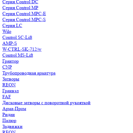
Серия Control DC
Серия Control MP
Серия Control MPC-E
Серия Control MPC-S
Серия LC
Wilo
Control SC-Lift
AMP-S
W-CTRL-SK-712/w
Control MS-Lift
Грантор
CNP
Трубопроводная арматура
Затворы
REON
Гранвэл
FAF
Дисковые затворы с поворотной рукояткой
Арма-Пром
Ридан
Палюр
Задвижки
REON