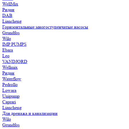
WellMix
Ридан
DAB
Liancheng
Горизонтальные многоступенчатые насосы
Grundfos
Wilo
IMP PUMPS
Ebara
Leo
VANDJORD
Wellmix
Ридан
Waterflow
Pedrollo
Lowara
Unipump
Caprari
Liancheng
Для дренажа и канализации
Wilo
Grundfos