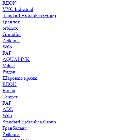
REON
VYC Industrial
Standard Hidraulica Group
Гранлок
orbinox
Grundfos
Zetkama
Wilo
FAF
AQUALINK
Valtec
Ридан
Шаровые краны
REON
Бивал
Temper
FAF
ADL
Wilo
Standard Hidraulica Group
Гранбаланс
Zetkama