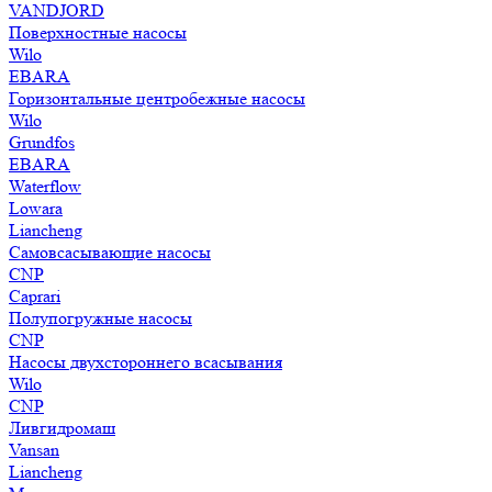
VANDJORD
Поверхностные насосы
Wilo
EBARA
Горизонтальные центробежные насосы
Wilo
Grundfos
EBARA
Waterflow
Lowara
Liancheng
Самовсасывающие насосы
CNP
Caprari
Полупогружные насосы
CNP
Насосы двухстороннего всасывания
Wilo
CNP
Ливгидромаш
Vansan
Liancheng