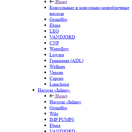
Назад
Консольные и консольно-моноблочные
насосы
Grundfos
Ebara
LEO
VANDJORD
CNP
Waterflow
Lowara
Гранпамп (ADL)
Wellmix
Vansan
Caprari
Liancheng
Насосы «Inline»
Назад
Насосы «Inline»
Grundfos
Wilo
IMP PUMPS
Ebara
VANDJORD