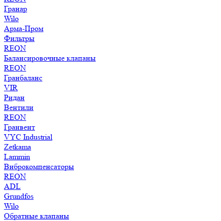
Гранар
Wilo
Арма-Пром
Фильтры
REON
Балансировочные клапаны
REON
Гранбаланс
VIR
Ридан
Вентили
REON
Гранвент
VYC Industrial
Zetkama
Lammin
Виброкомпенсаторы
REON
ADL
Grundfos
Wilo
Обратные клапаны