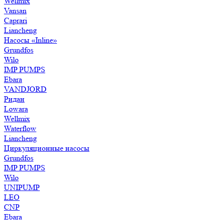
Wellmix
Vansan
Caprari
Liancheng
Насосы «Inline»
Grundfos
Wilo
IMP PUMPS
Ebara
VANDJORD
Ридан
Lowara
Wellmix
Waterflow
Liancheng
Циркуляционные насосы
Grundfos
IMP PUMPS
Wilo
UNIPUMP
LEO
CNP
Ebara