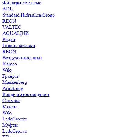
Фильтры сетчатые
ADL
Standard Hidraulica Group
REON
VALTEC
AQUALINK
Ридан
Гибкие вставки
REON
Воздухоотводчики
Flamco
Wilo
Гранрег
Mankenberg
Armstrong
Конденсатоотводчики
Стимакс
Колена
Wilo
LedeGroove
Муфты
LedeGroove