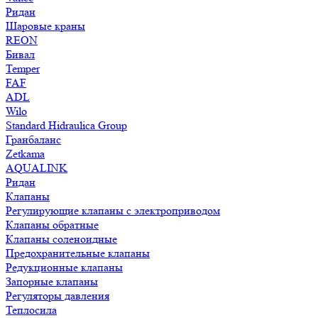
Ридан
Шаровые краны
REON
Бивал
Temper
FAF
ADL
Wilo
Standard Hidraulica Group
Гранбаланс
Zetkama
AQUALINK
Ридан
Клапаны
Регулирующие клапаны с электроприводом
Клапаны обратные
Клапаны соленоидные
Предохранительные клапаны
Редукционные клапаны
Запорные клапаны
Регуляторы давления
Теплосила