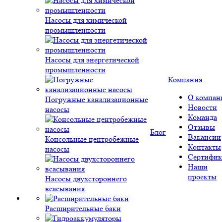
Насосы для химической
промышленности
Насосы для энергетической
промышленности
Компания
О компан
Погружные канализационные
Новости
насосы
Команда
Отзывы
Блог
Вакансии
Консольные центробежные
Контакты
насосы
Сертифик
Наши
проекты
Насосы двухстороннего
всасывания
Расширительные баки