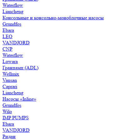
Waterflow
Liancheng
Консольные и консольно-моноблочные насосы
Grundfos
Ebara
LEO
VANDJORD
CNP
Waterflow
Lowara
Гранпамп (ADL)
Wellmix
Vansan
Caprari
Liancheng
Насосы «Inline»
Grundfos
Wilo
IMP PUMPS
Ebara
VANDJORD
Ридан