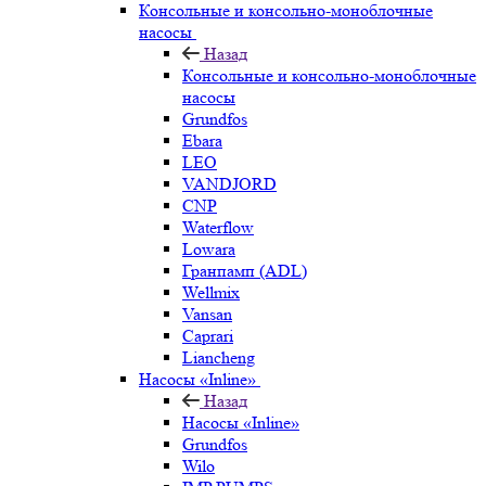
Консольные и консольно-моноблочные
насосы
Назад
Консольные и консольно-моноблочные
насосы
Grundfos
Ebara
LEO
VANDJORD
CNP
Waterflow
Lowara
Гранпамп (ADL)
Wellmix
Vansan
Caprari
Liancheng
Насосы «Inline»
Назад
Насосы «Inline»
Grundfos
Wilo