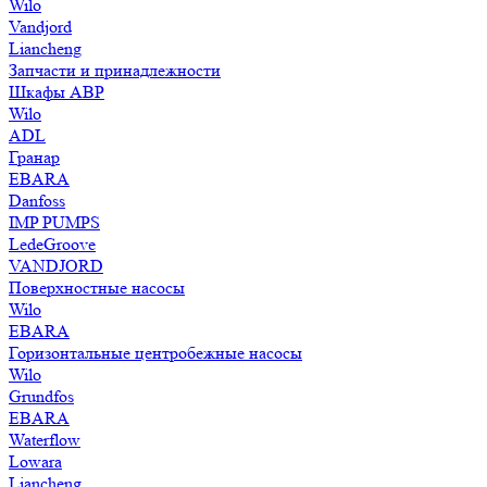
Wilo
Vandjord
Liancheng
Запчасти и принадлежности
Шкафы АВР
Wilo
ADL
Гранар
EBARA
Danfoss
IMP PUMPS
LedeGroove
VANDJORD
Поверхностные насосы
Wilo
EBARA
Горизонтальные центробежные насосы
Wilo
Grundfos
EBARA
Waterflow
Lowara
Liancheng