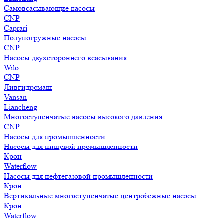
Самовсасывающие насосы
CNP
Caprari
Полупогружные насосы
CNP
Насосы двухстороннего всасывания
Wilo
CNP
Ливгидромаш
Vansan
Liancheng
Многоступенчатые насосы высокого давления
CNP
Насосы для промышленности
Насосы для пищевой промышленности
Крон
Waterflow
Насосы для нефтегазовой промышленности
Крон
Вертикальные многоступенчатые центробежные насосы
Крон
Waterflow