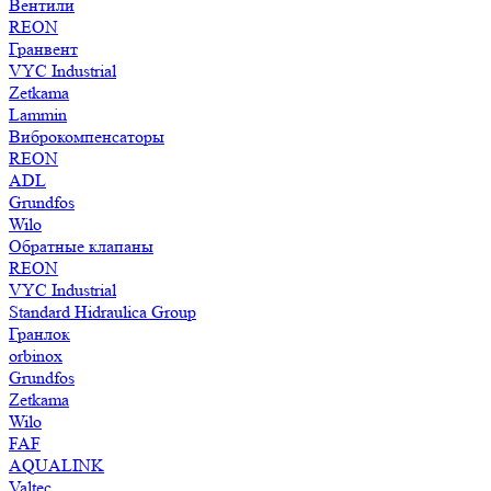
Вентили
REON
Гранвент
VYC Industrial
Zetkama
Lammin
Виброкомпенсаторы
REON
ADL
Grundfos
Wilo
Обратные клапаны
REON
VYC Industrial
Standard Hidraulica Group
Гранлок
orbinox
Grundfos
Zetkama
Wilo
FAF
AQUALINK
Valtec