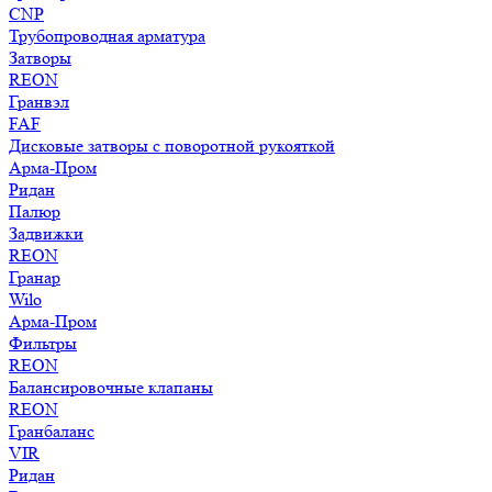
CNP
Трубопроводная арматура
Затворы
REON
Гранвэл
FAF
Дисковые затворы с поворотной рукояткой
Арма-Пром
Ридан
Палюр
Задвижки
REON
Гранар
Wilo
Арма-Пром
Фильтры
REON
Балансировочные клапаны
REON
Гранбаланс
VIR
Ридан