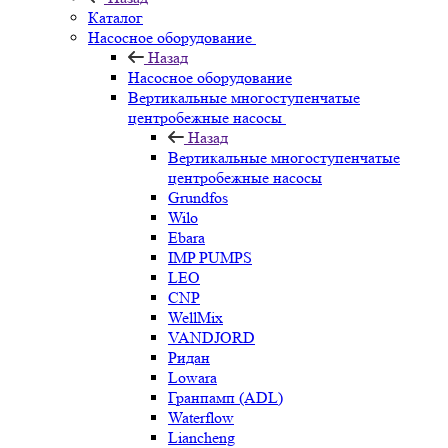
Каталог
Насосное оборудование
Назад
Насосное оборудование
Вертикальные многоступенчатые
центробежные насосы
Назад
Вертикальные многоступенчатые
центробежные насосы
Grundfos
Wilo
Ebara
IMP PUMPS
LEO
CNP
WellMix
VANDJORD
Ридан
Lowara
Гранпамп (ADL)
Waterflow
Liancheng