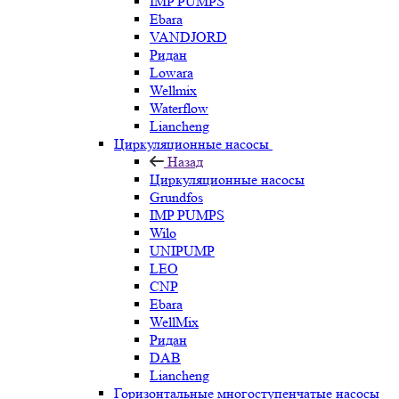
IMP PUMPS
Ebara
VANDJORD
Ридан
Lowara
Wellmix
Waterflow
Liancheng
Циркуляционные насосы
Назад
Циркуляционные насосы
Grundfos
IMP PUMPS
Wilo
UNIPUMP
LEO
CNP
Ebara
WellMix
Ридан
DAB
Liancheng
Горизонтальные многоступенчатые насосы