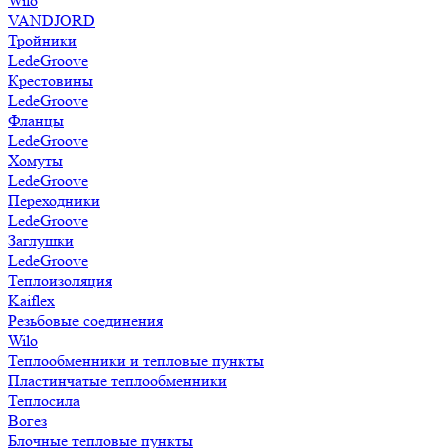
Wilo
VANDJORD
Тройники
LedeGroove
Крестовины
LedeGroove
Фланцы
LedeGroove
Хомуты
LedeGroove
Переходники
LedeGroove
Заглушки
LedeGroove
Теплоизоляция
Kaiflex
Резьбовые соединения
Wilo
Теплообменники и тепловые пункты
Пластинчатые теплообменники
Теплосила
Вогез
Блочные тепловые пункты