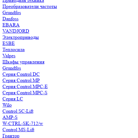
Приводная техника
Преобразователи частоты
Grundfos
Danfoss
EBARA
VANDJORD
Электроприводы
ESBE
Теплосила
Valpes
Шкафы управления
Grundfos
Серия Control DC
Серия Control MP
Серия Control MPC-E
Серия Control MPC-S
Серия LC
Wilo
Control SC-Lift
AMP-S
W-CTRL-SK-712/w
Control MS-Lift
Грантор