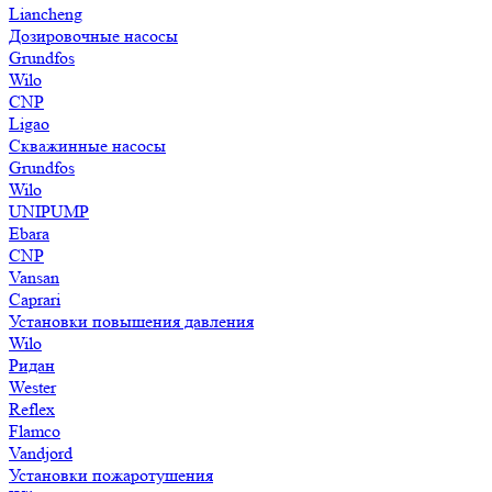
Liancheng
Дозировочные насосы
Grundfos
Wilo
CNP
Ligao
Скважинные насосы
Grundfos
Wilo
UNIPUMP
Ebara
CNP
Vansan
Caprari
Установки повышения давления
Wilo
Ридан
Wester
Reflex
Flamco
Vandjord
Установки пожаротушения