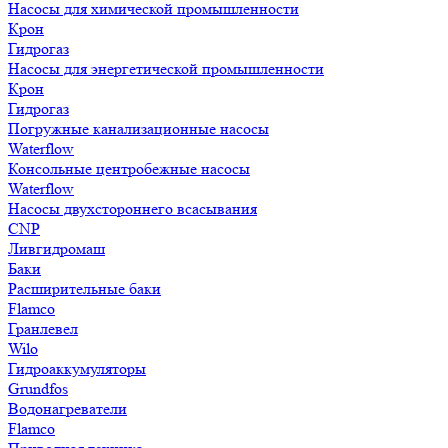
Насосы для химической промышленности
Крон
Гидрогаз
Насосы для энергетической промышленности
Крон
Гидрогаз
Погружные канализационные насосы
Waterflow
Консольные центробежные насосы
Waterflow
Насосы двухстороннего всасывания
CNP
Ливгидромаш
Баки
Расширительные баки
Flamco
Гранлевел
Wilo
Гидроаккумуляторы
Grundfos
Водонагреватели
Flamco