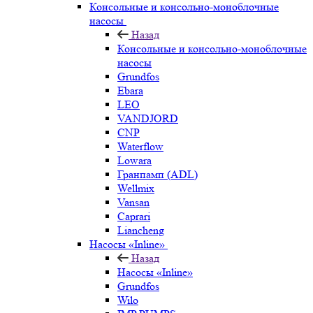
Консольные и консольно-моноблочные
насосы
Назад
Консольные и консольно-моноблочные
насосы
Grundfos
Ebara
LEO
VANDJORD
CNP
Waterflow
Lowara
Гранпамп (ADL)
Wellmix
Vansan
Caprari
Liancheng
Насосы «Inline»
Назад
Насосы «Inline»
Grundfos
Wilo