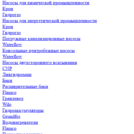
Насосы для химической промышленности
Крон
Гидрогаз
Насосы для энергетической промышленности
Крон
Гидрогаз
Погружные канализационные насосы
Waterflow
Консольные центробежные насосы
Waterflow
Насосы двухстороннего всасывания
CNP
Ливгидромаш
Баки
Расширительные баки
Flamco
Гранлевел
Wilo
Гидроаккумуляторы
Grundfos
Водонагреватели
Flamco