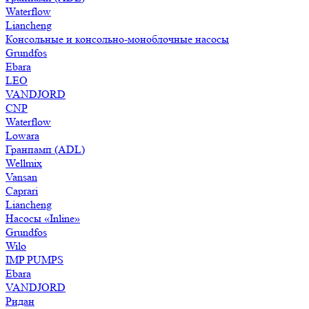
Waterflow
Liancheng
Консольные и консольно-моноблочные насосы
Grundfos
Ebara
LEO
VANDJORD
CNP
Waterflow
Lowara
Гранпамп (ADL)
Wellmix
Vansan
Caprari
Liancheng
Насосы «Inline»
Grundfos
Wilo
IMP PUMPS
Ebara
VANDJORD
Ридан