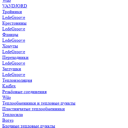
Wilo
VANDJORD
Тройники
LedeGroove
Крестовины
LedeGroove
Фланцы
LedeGroove
Хомуты
LedeGroove
Переходники
LedeGroove
Заглушки
LedeGroove
Теплоизоляция
Kaiflex
Резьбовые соединения
Wilo
Теплообменники и тепловые пункты
Пластинчатые теплообменники
Теплосила
Вогез
Блочные тепловые пункты