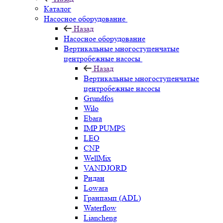
Каталог
Насосное оборудование
Назад
Насосное оборудование
Вертикальные многоступенчатые
центробежные насосы
Назад
Вертикальные многоступенчатые
центробежные насосы
Grundfos
Wilo
Ebara
IMP PUMPS
LEO
CNP
WellMix
VANDJORD
Ридан
Lowara
Гранпамп (ADL)
Waterflow
Liancheng