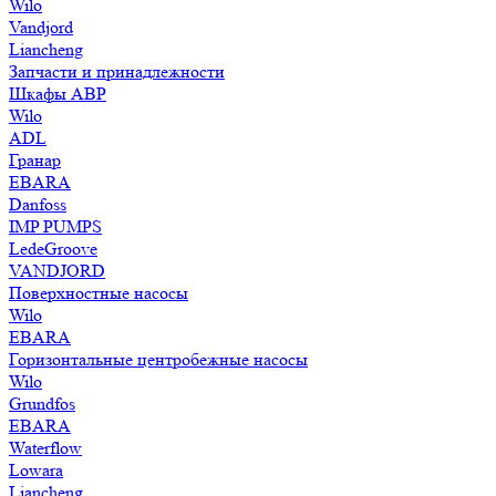
Wilo
Vandjord
Liancheng
Запчасти и принадлежности
Шкафы АВР
Wilo
ADL
Гранар
EBARA
Danfoss
IMP PUMPS
LedeGroove
VANDJORD
Поверхностные насосы
Wilo
EBARA
Горизонтальные центробежные насосы
Wilo
Grundfos
EBARA
Waterflow
Lowara
Liancheng