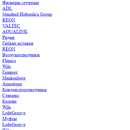
Фильтры сетчатые
ADL
Standard Hidraulica Group
REON
VALTEC
AQUALINK
Ридан
Гибкие вставки
REON
Воздухоотводчики
Flamco
Wilo
Гранрег
Mankenberg
Armstrong
Конденсатоотводчики
Стимакс
Колена
Wilo
LedeGroove
Муфты
LedeGroove