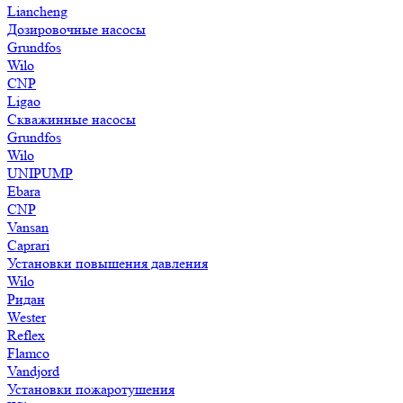
Liancheng
Дозировочные насосы
Grundfos
Wilo
CNP
Ligao
Скважинные насосы
Grundfos
Wilo
UNIPUMP
Ebara
CNP
Vansan
Caprari
Установки повышения давления
Wilo
Ридан
Wester
Reflex
Flamco
Vandjord
Установки пожаротушения