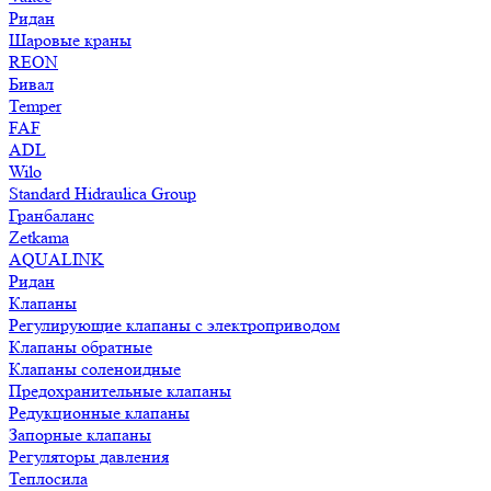
Ридан
Шаровые краны
REON
Бивал
Temper
FAF
ADL
Wilo
Standard Hidraulica Group
Гранбаланс
Zetkama
AQUALINK
Ридан
Клапаны
Регулирующие клапаны с электроприводом
Клапаны обратные
Клапаны соленоидные
Предохранительные клапаны
Редукционные клапаны
Запорные клапаны
Регуляторы давления
Теплосила