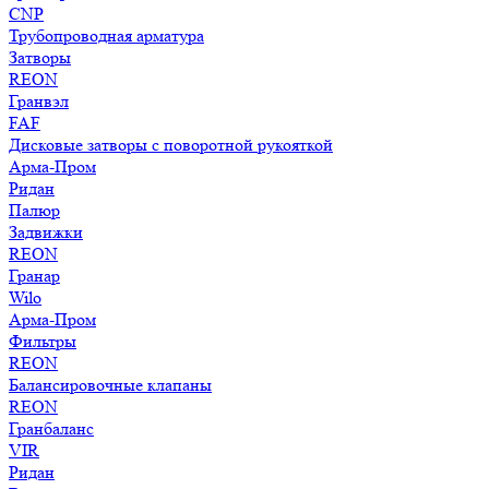
CNP
Трубопроводная арматура
Затворы
REON
Гранвэл
FAF
Дисковые затворы с поворотной рукояткой
Арма-Пром
Ридан
Палюр
Задвижки
REON
Гранар
Wilo
Арма-Пром
Фильтры
REON
Балансировочные клапаны
REON
Гранбаланс
VIR
Ридан