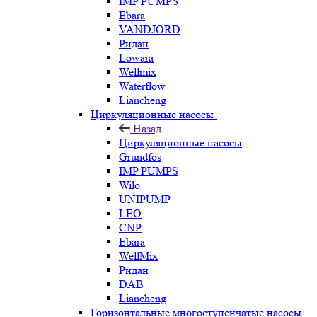
IMP PUMPS
Ebara
VANDJORD
Ридан
Lowara
Wellmix
Waterflow
Liancheng
Циркуляционные насосы
Назад
Циркуляционные насосы
Grundfos
IMP PUMPS
Wilo
UNIPUMP
LEO
CNP
Ebara
WellMix
Ридан
DAB
Liancheng
Горизонтальные многоступенчатые насосы