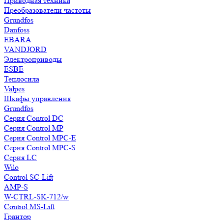
Приводная техника
Преобразователи частоты
Grundfos
Danfoss
EBARA
VANDJORD
Электроприводы
ESBE
Теплосила
Valpes
Шкафы управления
Grundfos
Серия Control DC
Серия Control MP
Серия Control MPC-E
Серия Control MPC-S
Серия LC
Wilo
Control SC-Lift
AMP-S
W-CTRL-SK-712/w
Control MS-Lift
Грантор