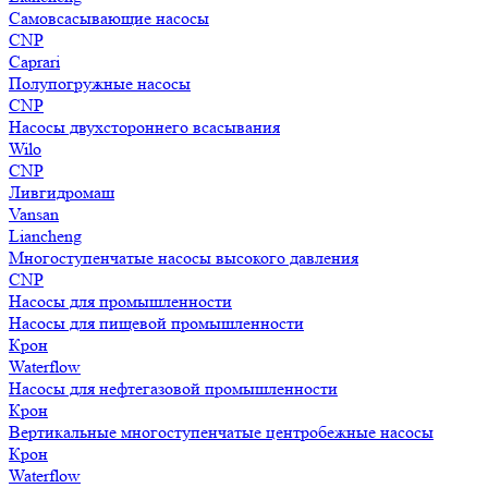
Самовсасывающие насосы
CNP
Caprari
Полупогружные насосы
CNP
Насосы двухстороннего всасывания
Wilo
CNP
Ливгидромаш
Vansan
Liancheng
Многоступенчатые насосы высокого давления
CNP
Насосы для промышленности
Насосы для пищевой промышленности
Крон
Waterflow
Насосы для нефтегазовой промышленности
Крон
Вертикальные многоступенчатые центробежные насосы
Крон
Waterflow