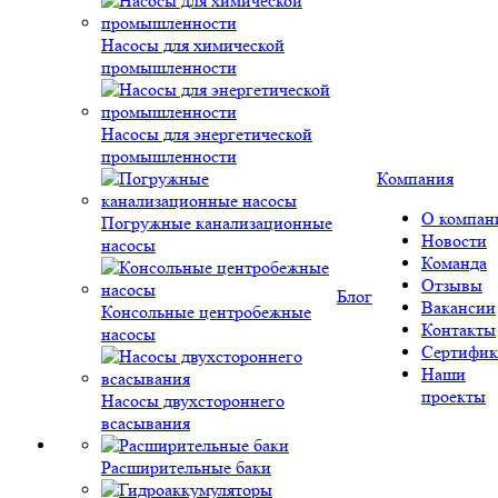
Насосы для химической
промышленности
Насосы для энергетической
промышленности
Компания
О компан
Погружные канализационные
Новости
насосы
Команда
Отзывы
Блог
Вакансии
Консольные центробежные
Контакты
насосы
Сертифик
Наши
проекты
Насосы двухстороннего
всасывания
Расширительные баки